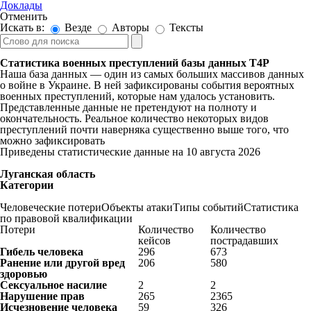
Доклады
Отменить
Искать в:
Везде
Авторы
Тексты
Статистика военных преступлений базы данных T4P
Наша база данных — один из самых больших массивов данных
о войне в Украине. В ней зафиксированы события вероятных
военных преступлений, которые нам удалось установить.
Представленные данные не претендуют на полноту и
окончательность. Реальное количество некоторых видов
преступлений почти наверняка существенно выше того, что
можно зафиксировать
Приведены статистические данные на 10 августа 2026
Луганская область
Категории
Человеческие потери
Объекты атаки
Типы событий
Статистика
по правовой квалификации
Потери
Количество
Количество
кейсов
пострадавших
Гибель человека
296
673
Ранение или другой вред
206
580
здоровью
Сексуальное насилие
2
2
Нарушение прав
265
2365
Исчезновение человека
59
326