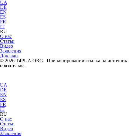
UA
DE
EN
ES
FR
IT
RU
О нас
Статьи
Видео
Заявления
Доклады
© 2026 T4PUA.ORG При копировании ссылка на источник
обязательна
UA
DE
EN
ES
FR
IT
RU
О нас
Статьи
Видео
Заявления