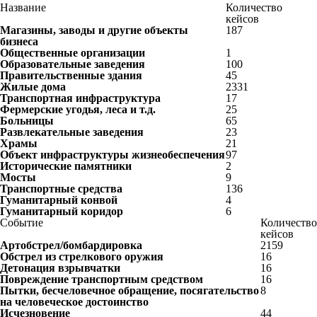
Название
Количество
кейсов
Магазины, заводы и другие объекты
187
бизнеса
Общественные организации
1
Образовательные заведения
100
Правительственные здания
45
Жилые дома
2331
Транспортная инфраструктура
17
Фермерские угодья, леса и т.д.
25
Больницы
65
Развлекательные заведения
23
Храмы
21
Объект инфраструктуры жизнеобеспечения
97
Исторические памятники
2
Мосты
9
Транспортные средства
136
Гуманитарный конвой
4
Гуманитарный коридор
6
Событие
Количество
кейсов
Артобстрел/бомбардировка
2159
Обстрел из стрелкового оружия
16
Детонация взрывчатки
16
Повреждение транспортным средством
16
Пытки, бесчеловечное обращение, посягательство
8
на человеческое достоинство
Исчезновение
44