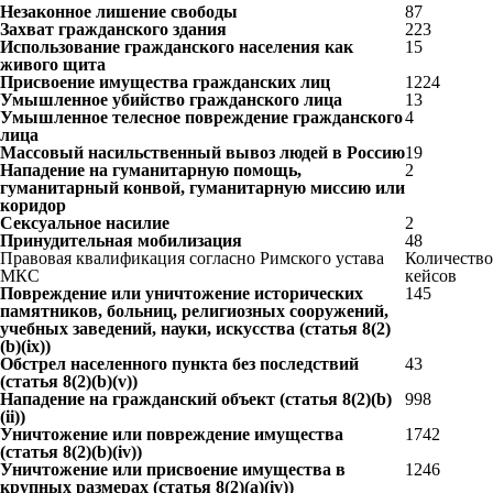
Незаконное лишение свободы
87
Захват гражданского здания
223
Использование гражданского населения как
15
живого щита
Присвоение имущества гражданских лиц
1224
Умышленное убийство гражданского лица
13
Умышленное телесное повреждение гражданского
4
лица
Массовый насильственный вывоз людей в Россию
19
Нападение на гуманитарную помощь,
2
гуманитарный конвой, гуманитарную миссию или
коридор
Сексуальное насилие
2
Принудительная мобилизация
48
Правовая квалификация согласно Римского устава
Количество
МКС
кейсов
Повреждение или уничтожение исторических
145
памятников, больниц, религиозных сооружений,
учебных заведений, науки, искусства (статья 8(2)
(b)(ix))
Обстрел населенного пункта без последствий
43
(статья 8(2)(b)(v))
Нападение на гражданский объект (статья 8(2)(b)
998
(ii))
Уничтожение или повреждение имущества
1742
(статья 8(2)(b)(iv))
Уничтожение или присвоение имущества в
1246
крупных размерах (статья 8(2)(a)(iv))