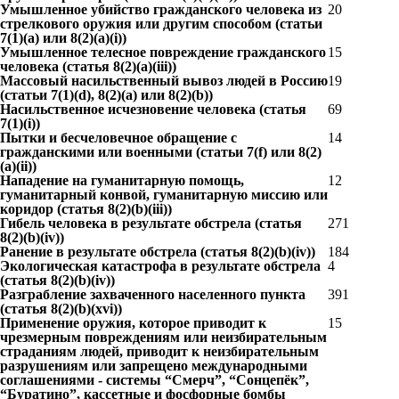
Умышленное убийство гражданского человека из
20
стрелкового оружия или другим способом (статьи
7(1)(a) или 8(2)(a)(i))
Умышленное телесное повреждение гражданского
15
человека (статья 8(2)(a)(iii))
Массовый насильственный вывоз людей в Россию
19
(статьи 7(1)(d), 8(2)(a) или 8(2)(b))
Насильственное исчезновение человека (статья
69
7(1)(i))
Пытки и бесчеловечное обращение с
14
гражданскими или военными (статьи 7(f) или 8(2)
(a)(ii))
Нападение на гуманитарную помощь,
12
гуманитарный конвой, гуманитарную миссию или
коридор (статья 8(2)(b)(iii))
Гибель человека в результате обстрела (статья
271
8(2)(b)(iv))
Ранение в результате обстрела (статья 8(2)(b)(iv))
184
Экологическая катастрофа в результате обстрела
4
(статья 8(2)(b)(iv))
Разграбление захваченного населенного пункта
391
(статья 8(2)(b)(xvi))
Применение оружия, которое приводит к
15
чрезмерным повреждениям или неизбирательным
страданиям людей, приводит к неизбирательным
разрушениям или запрещено международными
соглашениями - системы “Смерч”, “Сонцепёк”,
“Буратино”, кассетные и фосфорные бомбы