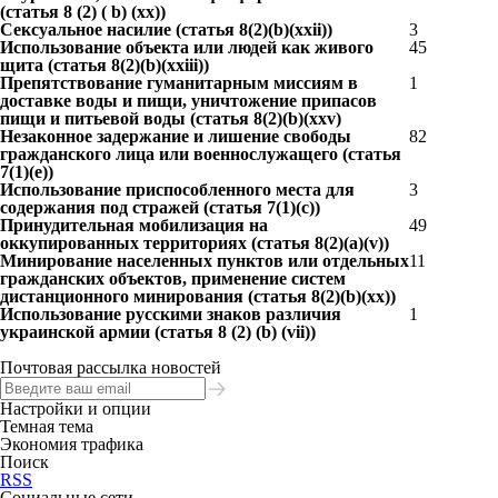
(статья 8 (2) ( b) (xx))
Сексуальное насилие (статья 8(2)(b)(xxii))
3
Использование объекта или людей как живого
45
щита (статья 8(2)(b)(xxiii))
Препятствование гуманитарным миссиям в
1
доставке воды и пищи, уничтожение припасов
пищи и питьевой воды (статья 8(2)(b)(xxv)
Незаконное задержание и лишение свободы
82
гражданского лица или военнослужащего (статья
7(1)(e))
Использование приспособленного места для
3
содержания под стражей (статья 7(1)(c))
Принудительная мобилизация на
49
оккупированных территориях (статья 8(2)(a)(v))
Минирование населенных пунктов или отдельных
11
гражданских объектов, применение систем
дистанционного минирования (статья 8(2)(b)(xx))
Использование русскими знаков различия
1
украинской армии (статья 8 (2) (b) (vii))
Почтовая рассылка новостей
Настройки и опции
Темная тема
Экономия трафика
Поиск
RSS
Социальные сети