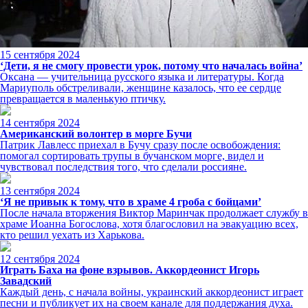
15 сентября 2024
‘Дети, я не смогу провести урок, потому что началась война’
Оксана — учительница русского языка и литературы. Когда
Мариуполь обстреливали, женщине казалось, что ее сердце
превращается в маленькую птичку.
14 сентября 2024
Американский волонтер в морге Бучи
Патрик Лавлесс приехал в Бучу сразу после освобождения:
помогал сортировать трупы в бучанском морге, видел и
чувствовал последствия того, что сделали россияне.
13 сентября 2024
‘Я не привык к тому, что в храме 4 гроба с бойцами’
После начала вторжения Виктор Маринчак продолжает службу в
храме Иоанна Богослова, хотя благословил на эвакуацию всех,
кто решил уехать из Харькова.
12 сентября 2024
Играть Баха на фоне взрывов. Аккордеонист Игорь
Завадский
Каждый день, с начала войны, украинский аккордеонист играет
песни и публикует их на своем канале для поддержания духа.