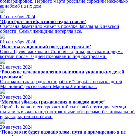
бомбардировок. Первого марта россияне сбросили несколько
авиабомб на их дом.
02 сентября 2024
‘Один брат погиб, второго едва спасли’
Светлана Заметайло живет в поселке Загальцы Киевской
области. Семья женщины потеряла все.
01 сентября 2024
‘Наш эвакуационный поезд расстреляли’
Ольга Гдуля выехала из Ирпеня с одним рюкзаком и двумя
котами после 10 дней пребывания под обстрелами.
31 августа 2024
‘Россияне целенаправленно вывозили украинских детей
группами’
О сложностях и радостях в работе “Службы розыска детей
Магнолия” рассказывает Марина Липовецкая.
30 августа 2024
‘Могилы убитых гражданских в каждом дворе’
Юрий Ляпкало и его трехлетний сын Глеб почти два месяца
пытались выжить под постоянными обстрелами без нормальной
еды, воды, тепла и связи.
29 августа 2024
‘Пока зло не будет названо злом, пути к примирению я не