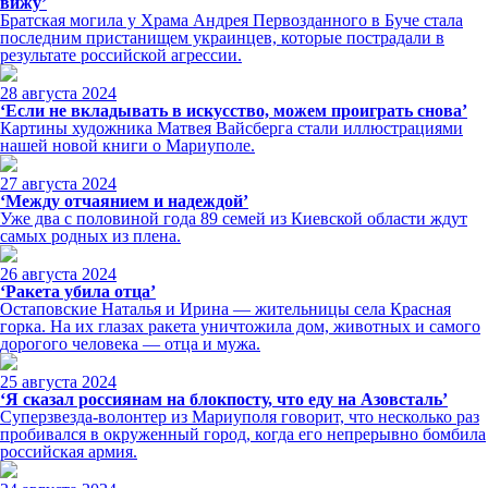
вижу’
Братская могила у Храма Андрея Первозданного в Буче стала
последним пристанищем украинцев, которые пострадали в
результате российской агрессии.
28 августа 2024
‘Если не вкладывать в искусство, можем проиграть снова’
Картины художника Матвея Вайсберга стали иллюстрациями
нашей новой книги о Мариуполе.
27 августа 2024
‘Между отчаянием и надеждой’
Уже два с половиной года 89 семей из Киевской области ждут
самых родных из плена.
26 августа 2024
‘Ракета убила отца’
Остаповские Наталья и Ирина — жительницы села Красная
горка. На их глазах ракета уничтожила дом, животных и самого
дорогого человека — отца и мужа.
25 августа 2024
‘Я сказал россиянам на блокпосту, что еду на Азовсталь’
Суперзвезда-волонтер из Мариуполя говорит, что несколько раз
пробивался в окруженный город, когда его непрерывно бомбила
российская армия.