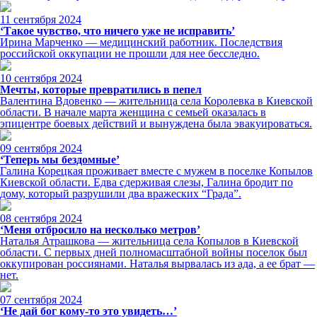
11 сентября 2024
‘Такое чувство, что ничего уже не исправить’
Ирина Марченко — медицинский работник. Последствия
российской оккупации не прошли для нее бесследно.
10 сентября 2024
Мечты, которые превратились в пепел
Валентина Вдовенко — жительница села Королевка в Киевской
области. В начале марта женщина с семьей оказалась в
эпицентре боевых действий и вынуждена была эвакуироваться.
09 сентября 2024
‘Теперь мы бездомные’
Галина Корецкая проживает вместе с мужем в поселке Копылов
Киевской области. Едва сдерживая слезы, Галина бродит по
дому, который разрушили два вражеских “Града”.
08 сентября 2024
‘Меня отбросило на несколько метров’
Наталья Атрашкова — жительница села Копылов в Киевской
области. С первых дней полномасштабной войны поселок был
оккупирован россиянами. Наталья вырвалась из ада, а ее брат —
нет.
07 сентября 2024
‘Не дай бог кому-то это увидеть…’