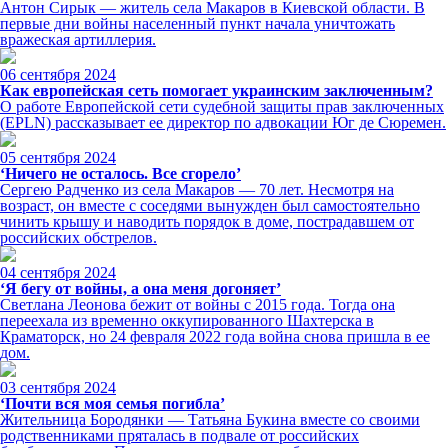
Антон Сирык — житель села Макаров в Киевской области. В
первые дни войны населенный пункт начала уничтожать
вражеская артиллерия.
06 сентября 2024
Как европейская сеть помогает украинским заключенным?
О работе Европейской сети судебной защиты прав заключенных
(EPLN) рассказывает ее директор по адвокации Юг де Сюремен.
05 сентября 2024
‘Ничего не осталось. Все сгорело’
Сергею Радченко из села Макаров — 70 лет. Несмотря на
возраст, он вместе с соседями вынужден был самостоятельно
чинить крышу и наводить порядок в доме, пострадавшем от
российских обстрелов.
04 сентября 2024
‘Я бегу от войны, а она меня догоняет’
Светлана Леонова бежит от войны с 2015 года. Тогда она
переехала из временно оккупированного Шахтерска в
Краматорск, но 24 февраля 2022 года война снова пришла в ее
дом.
03 сентября 2024
‘Почти вся моя семья погибла’
Жительница Бородянки — Татьяна Букина вместе со своими
родственниками пряталась в подвале от российских