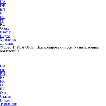
UA
DE
EN
ES
FR
IT
RU
О нас
Статьи
Видео
Заявления
Доклады
© 2026 T4PUA.ORG При копировании ссылка на источник
обязательна
UA
DE
EN
ES
FR
IT
RU
О нас
Статьи
Видео
Заявления