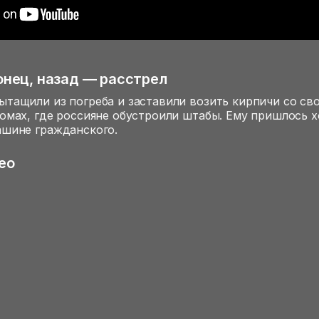
онец, назад — расстрел
ытащили из погреба и заставили возить кирпичи со сво
домах, где россияне обустроили штабы. Ему пришлось 
ашине гражданского.
ео