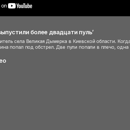
выпустили более двадцати пуль’
тель села Великая Дымерка в Киевской области. Когд
на попал под обстрел. Две пули попали в плечо, одна 
ео