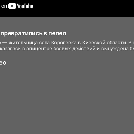
 превратились в пепел
 — жительница села Королевка в Киевской области. В 
казалась в эпицентре боевых действий и вынуждена б
ео