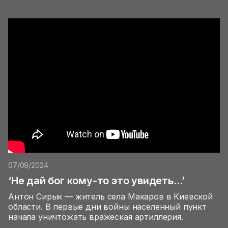
07/09/2024
‘Не дай бог кому-то это увидеть…’
Антон Сирык — житель села Макаров в Киевской
области. В первые дни войны населенный пункт
начала уничтожать вражеская артиллерия.