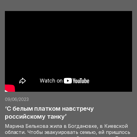
09/06/2023
‘С белым платком навстречу
российскому танку’
Марина Белькова жила в Богдановке, в Киевской
области. Чтобы эвакуировать семью, ей пришлось