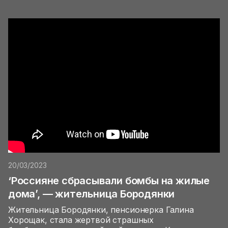
20/03/2023
‘Россияне сбрасывали бомбы на жилые
дома’, — жительница Бородянки
Жительница Бородянки, пенсионерка Галина
Хорощак, стала жертвой страшных