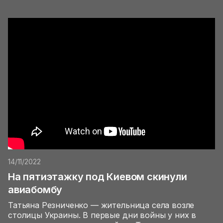
14/11/2022
На пятиэтажку под Киевом скинули
авиабомбу
Татьяна Резниченко — жительница села возле
столицы Украины. В первые дни войны у них в