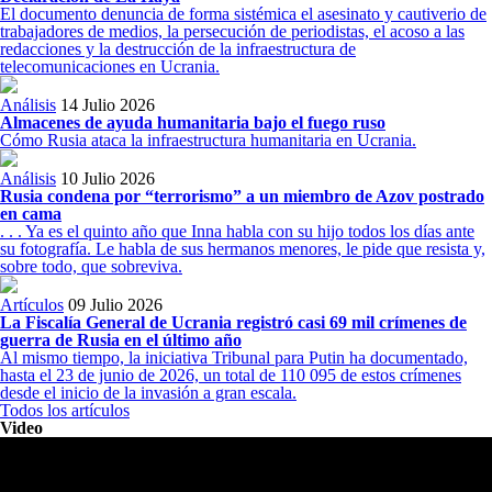
El documento denuncia de forma sistémica el asesinato y cautiverio de
trabajadores de medios, la persecución de periodistas, el acoso a las
redacciones y la destrucción de la infraestructura de
telecomunicaciones en Ucrania.
Análisis
14 Julio 2026
Almacenes de ayuda humanitaria bajo el fuego ruso
Cómo Rusia ataca la infraestructura humanitaria en Ucrania.
Análisis
10 Julio 2026
Rusia condena por “terrorismo” a un miembro de Azov postrado
en cama
. . . Ya es el quinto año que Inna habla con su hijo todos los días ante
su fotografía. Le habla de sus hermanos menores, le pide que resista y,
sobre todo, que sobreviva.
Artículos
09 Julio 2026
La Fiscalía General de Ucrania registró casi 69 mil crímenes de
guerra de Rusia en el último año
Al mismo tiempo, la iniciativa Tribunal para Putin ha documentado,
hasta el 23 de junio de 2026, un total de 110 095 de estos crímenes
desde el inicio de la invasión a gran escala.
Todos los artículos
Video