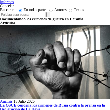
Informes
Cancelar
Buscar en:
En todas partes
Autores
Textos
Documentando los crímenes de guerra en Ucrania
Artículos
Análisis
18 Julio 2026
La OSCE condena los crímenes de Rusia contra la prensa en la
Declaración de La Haya