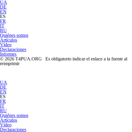
UA
DE
EN
ES
FR
IT
RU
Quiénes somos
Artículos
Vídeo
Declaraciones
Informes
© 2026 T4PUA.ORG Es obligatorio indicar el enlace a la fuente al
reimprimir
UA
DE
EN
ES
FR
IT
RU
Quiénes somos
Artículos
Vídeo
Declaraciones