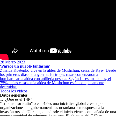
28 Marzo 2023
‘Parece un pueblo fantasma’
Zinaida Kostenko vive en la aldea de Moshchun, cerca de Kyiv. Desde
los primeros días de la guerra, las tropas rusas comenzaron a
bombardear la aldea con artillería pesada. Según las estimaciones, el
75% de las casas en la aldea de Moshchun están completamente
destruidas.
Todos los videos
Datos generales
1.
¿Qué es el T4P?
“Tribunal for Putin” o el T4P es una iniciativa global creada por
organizaciones no gubernamentales ucranianas en respuesta a la
invasión rusa de Ucrania, que desde el inicio viene acompañada de una
enorme cantidad de crímenes de guerra. El objetivo del T4P es