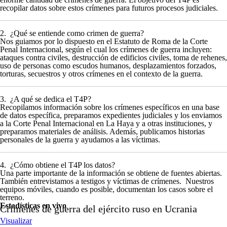
recopilar datos sobre estos crímenes para futuros procesos judiciales.
2.
¿Qué se entiende como crimen de guerra?
Nos guiamos por lo dispuesto en el Estatuto de Roma de la Corte
Penal Internacional, según el cual los crímenes de guerra incluyen:
ataques contra civiles, destrucción de edificios civiles, toma de rehenes,
uso de personas como escudos humanos, desplazamientos forzados,
torturas, secuestros y otros crímenes en el contexto de la guerra.
3.
¿A qué se dedica el T4P?
Recopilamos información sobre los crímenes específicos en una base
de datos específica, preparamos expedientes judiciales y los enviamos
a la Corte Penal Internacional en La Haya y a otras instituciones, y
preparamos materiales de análisis. Además, publicamos historias
personales de la guerra y ayudamos a las víctimas.
4.
¿Cómo obtiene el T4P los datos?
Una parte importante de la información se obtiene de fuentes abiertas.
También entrevistamos a testigos y víctimas de crímenes. Nuestros
equipos móviles, cuando es posible, documentan los casos sobre el
terreno.
Estadísticas en vivo
Crímenes de guerra del ejército ruso en Ucrania
Visualizar