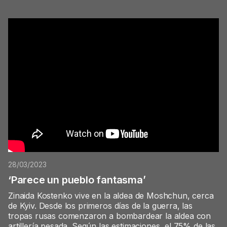
28/03/2023
‘Parece un pueblo fantasma’
Zinaida Kostenko vive en la aldea de Moshchun, cerca
de Kyiv. Desde los primeros días de la guerra, las
tropas rusas comenzaron a bombardear la aldea con
artillería pesada. Según las estimaciones, el 75% de las